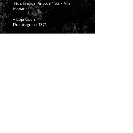
Rua França Pinto, n° 83 - Vila
Mariana
- Loja Coeh
Rua Augusta 1371,
* Porto Alegre:
Loja Amora
Rua José Bonifácio, 483
VOLTAR AO TOPO
contato