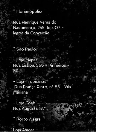
* Florianópolis:
Rua Henrique Veras do
Nascimento, 255 loja 07 -
lagoa da Conce
ição
* São Paulo:
- Loja Mapeei
Rua Lisboa, 568 - Pinheiros -
SP
- Loja Tropicanas
Rua França Pinto, n° 83 - Vila
Mariana
- Loja Coeh
Rua Augusta 1371,
* Porto Alegre:
Loja Amora